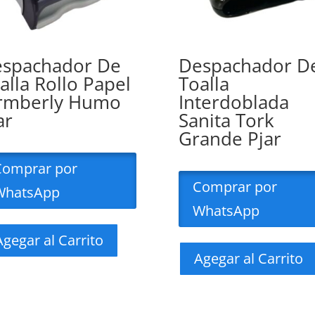
spachador De
Despachador D
alla Rollo Papel
Toalla
rmberly Humo
Interdoblada
ar
Sanita Tork
Grande Pjar
Comprar por
Comprar por
WhatsApp
WhatsApp
Agegar al Carrito
Agegar al Carrito