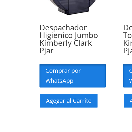
Despachador
De
Higienico Jumbo
To
Kimberly Clark
Ki
Pjar
Pj
Comprar por
WhatsApp
Agegar al Carrito