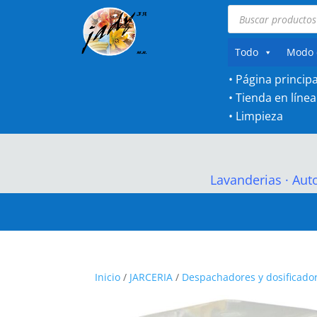
Búsqueda
de
productos
Todo
Modo 
• Página principa
•
Tienda en línea
•
Limpieza
Lavanderias
·
Aut
Inicio
/
JARCERIA
/
Despachadores y dosificado