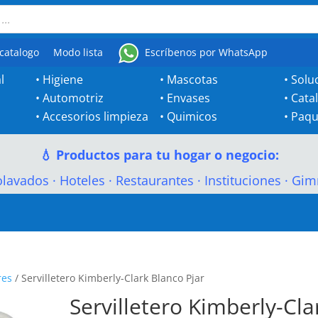
catalogo
Modo lista
Escríbenos por WhatsApp
l
•
Higiene
•
Mascotas
•
Solu
•
Automotriz
•
Envases
•
Cata
•
Accesorios limpieza
•
Quimicos
•
Paqu
💧 Productos para tu hogar o negocio:
olavados
·
Hoteles
·
Restaurantes
·
Instituciones
·
Gim
res
/ Servilletero Kimberly-Clark Blanco Pjar
Servilletero Kimberly-Cla