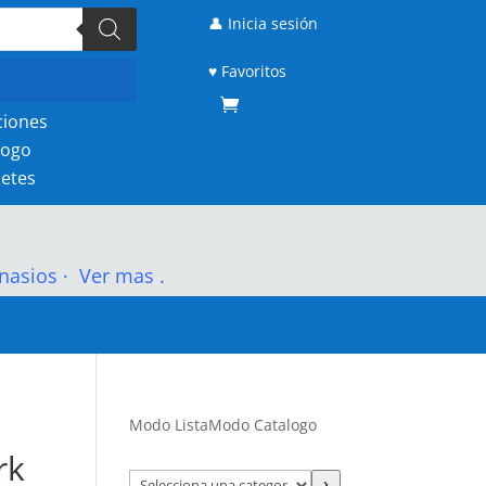
👤 Inicia sesión
♥ Favoritos
ciones
logo
etes
nasios
·
Ver mas .
Modo Lista
Modo Catalogo
rk
Selecciona