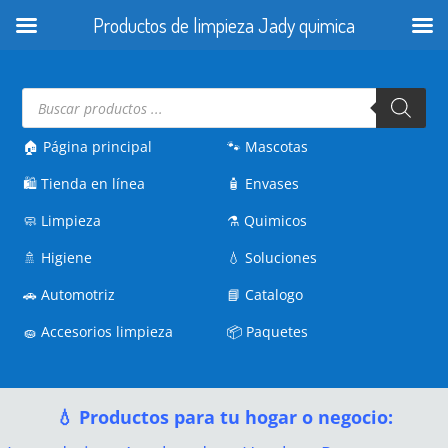
Productos de limpieza Jady quimica
Búsqueda
de
productos
🏠 Página principal
🐾
Mascotas
🛍️
Tienda en línea
🧴
Envases
🧼
Limpieza
⚗️
Quimicos
🚿
Higiene
💧
Soluciones
🚗
Automotriz
📘
Catalogo
🧽
Accesorios limpieza
📦
Paquetes
💧 Productos para tu hogar o negocio: