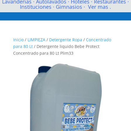
Lavanderias
·
Autolavados
·
Hoteles
·
Restaurantes
·
Instituciones
·
Gimnasios
·
Ver mas .
Inicio
/
LIMPIEZA
/
Detergente Ropa
/
Concentrado
para 80 Lt
/ Detergente liquido Bebe Protect
Concentrado para 80 Lt Plim33