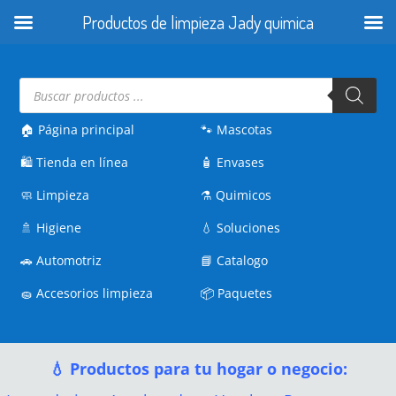
Productos de limpieza Jady quimica
Búsqueda
de
productos
🏠 Página principal
🐾
Mascotas
🛍️
Tienda en línea
🧴
Envases
🧼
Limpieza
⚗️
Quimicos
🚿
Higiene
💧
Soluciones
🚗
Automotriz
📘
Catalogo
🧽
Accesorios limpieza
📦
Paquetes
💧 Productos para tu hogar o negocio: