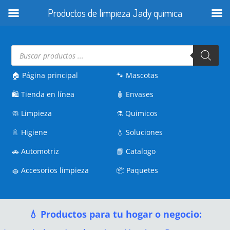
Productos de limpieza Jady quimica
Búsqueda
de
productos
🏠 Página principal
🐾
Mascotas
🛍️
Tienda en línea
🧴
Envases
🧼
Limpieza
⚗️
Quimicos
🚿
Higiene
💧
Soluciones
🚗
Automotriz
📘
Catalogo
🧽
Accesorios limpieza
📦
Paquetes
💧 Productos para tu hogar o negocio: