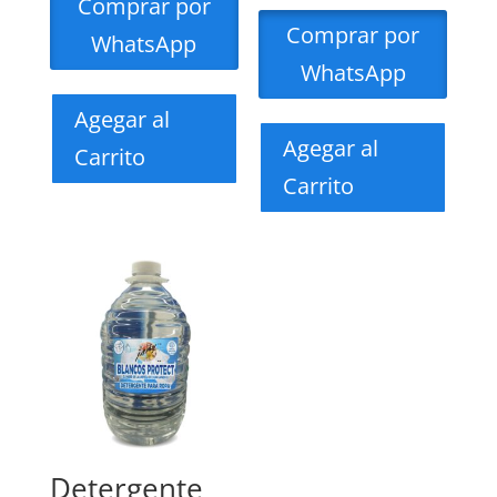
Comprar por
Comprar por
WhatsApp
WhatsApp
Agegar al
Agegar al
Carrito
Carrito
Detergente