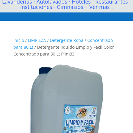
Lavanderias
·
Autolavados
·
Hoteles
·
Restaurantes
·
Instituciones
·
Gimnasios
·
Ver mas .
Inicio
/
LIMPIEZA
/
Detergente Ropa
/
Concentrado
para 80 Lt
/ Detergente liquido Limpio y Facil Color
Concentrado para 80 Lt Plim33