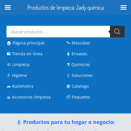
Productos de limpieza Jady quimica
Búsqueda
de
productos
🏠 Página principal
🐾
Mascotas
🛍️
Tienda en línea
🧴
Envases
🧼
Limpieza
⚗️
Quimicos
🚿
Higiene
💧
Soluciones
🚗
Automotriz
📘
Catalogo
🧽
Accesorios limpieza
📦
Paquetes
💧 Productos para tu hogar o negocio: