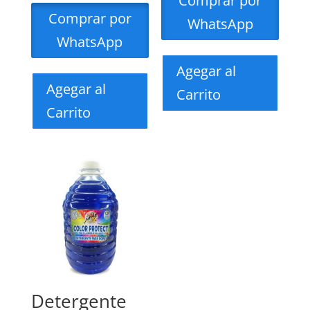
Comprar por
Comprar por
WhatsApp
WhatsApp
Agegar al
Agegar al
Carrito
Carrito
Detergente