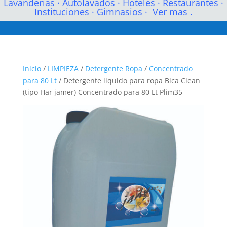
Lavanderias
·
Autolavados
·
Hoteles
·
Restaurantes
·
Instituciones
·
Gimnasios
·
Ver mas .
Inicio
/
LIMPIEZA
/
Detergente Ropa
/
Concentrado
para 80 Lt
/ Detergente liquido para ropa Bica Clean
(tipo Har jamer) Concentrado para 80 Lt Plim35