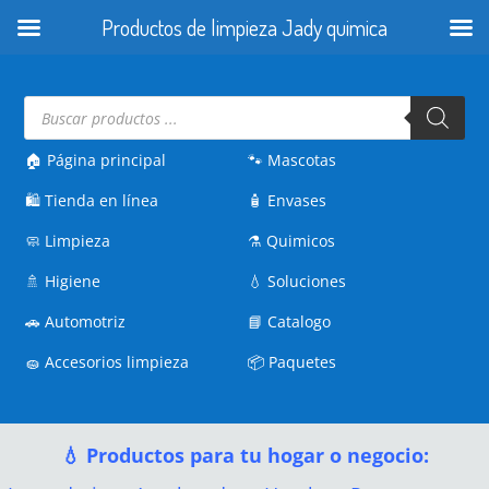
Productos de limpieza Jady quimica
Búsqueda
de
productos
🏠 Página principal
🐾
Mascotas
🛍️
Tienda en línea
🧴
Envases
🧼
Limpieza
⚗️
Quimicos
🚿
Higiene
💧
Soluciones
🚗
Automotriz
📘
Catalogo
🧽
Accesorios limpieza
📦
Paquetes
💧 Productos para tu hogar o negocio: