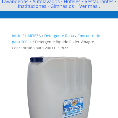
Lavanderias
·
Autolavados
·
Hoteles
·
Restaurantes
·
Instituciones
·
Gimnasios
·
Ver mas .
Inicio
/
LIMPIEZA
/
Detergente Ropa
/
Concentrado
para 200 Lt
/ Detergente liquido Poder Vinagre
Concentrado para 200 Lt Plim33