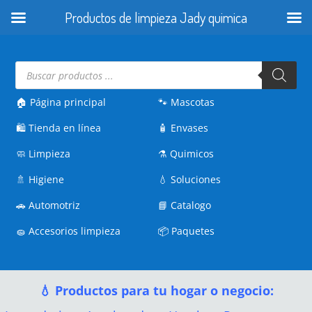
Productos de limpieza Jady quimica
Búsqueda
de
productos
🏠 Página principal
🐾
Mascotas
🛍️
Tienda en línea
🧴
Envases
🧼
Limpieza
⚗️
Quimicos
🚿
Higiene
💧
Soluciones
🚗
Automotriz
📘
Catalogo
🧽
Accesorios limpieza
📦
Paquetes
💧 Productos para tu hogar o negocio: