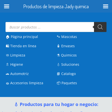
Productos de limpieza Jady quimica
Búsqueda
de
productos
🏠 Página principal
🐾
Mascotas
🛍️
Tienda en línea
🧴
Envases
🧼
Limpieza
⚗️
Quimicos
🚿
Higiene
💧
Soluciones
🚗
Automotriz
📘
Catalogo
🧽
Accesorios limpieza
📦
Paquetes
💧 Productos para tu hogar o negocio: