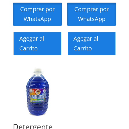
Comprar por
Comprar por
WhatsApp
WhatsApp
Agegar al
Agegar al
Carrito
Carrito
Detergente