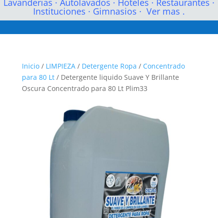
Lavanderias
·
Autolavados
·
Hoteles
·
Restaurantes
·
Instituciones
·
Gimnasios
·
Ver mas .
Inicio
/
LIMPIEZA
/
Detergente Ropa
/
Concentrado
para 80 Lt
/ Detergente liquido Suave Y Brillante
Oscura Concentrado para 80 Lt Plim33