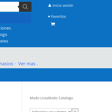
👤 Inicia sesión
♥ Favoritos
ciones
logo
etes
nasios
·
Ver mas .
Modo Lista
Modo Catalogo
Selecciona