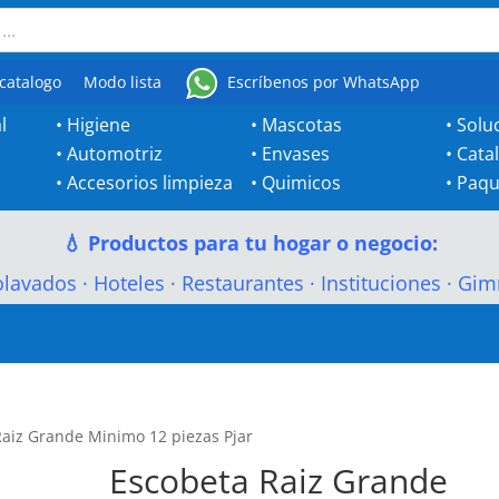
catalogo
Modo lista
Escríbenos por WhatsApp
l
•
Higiene
•
Mascotas
•
Solu
•
Automotriz
•
Envases
•
Cata
•
Accesorios limpieza
•
Quimicos
•
Paqu
💧 Productos para tu hogar o negocio:
olavados
·
Hoteles
·
Restaurantes
·
Instituciones
·
Gim
Raiz Grande Minimo 12 piezas Pjar
Escobeta Raiz Grande