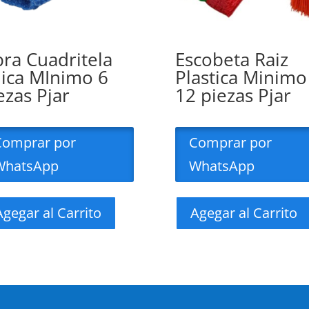
bra Cuadritela
Escobeta Raiz
ica MInimo 6
Plastica Minimo
ezas Pjar
12 piezas Pjar
Comprar por
Comprar por
WhatsApp
WhatsApp
Agegar al Carrito
Agegar al Carrito