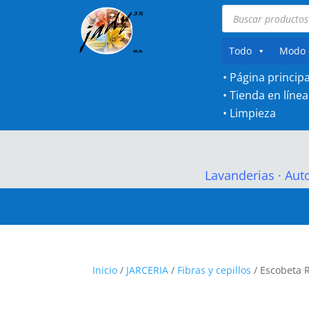
Búsqueda
de
productos
Todo
Modo 
• Página principa
•
Tienda en línea
•
Limpieza
Lavanderias
·
Aut
Inicio
/
JARCERIA
/
Fibras y cepillos
/ Escobeta 