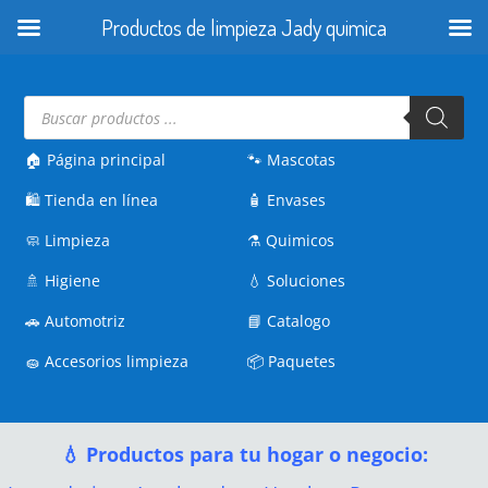
Productos de limpieza Jady quimica
Búsqueda
de
productos
🏠 Página principal
🐾
Mascotas
🛍️
Tienda en línea
🧴
Envases
🧼
Limpieza
⚗️
Quimicos
🚿
Higiene
💧
Soluciones
🚗
Automotriz
📘
Catalogo
🧽
Accesorios limpieza
📦
Paquetes
💧 Productos para tu hogar o negocio: