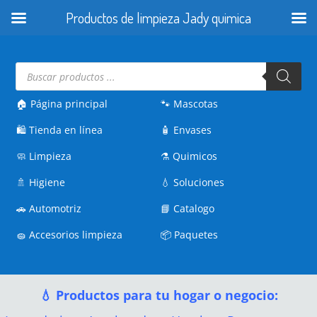
Productos de limpieza Jady quimica
Búsqueda
de
productos
🏠 Página principal
🐾
Mascotas
🛍️
Tienda en línea
🧴
Envases
🧼
Limpieza
⚗️
Quimicos
🚿
Higiene
💧
Soluciones
🚗
Automotriz
📘
Catalogo
🧽
Accesorios limpieza
📦
Paquetes
💧 Productos para tu hogar o negocio: