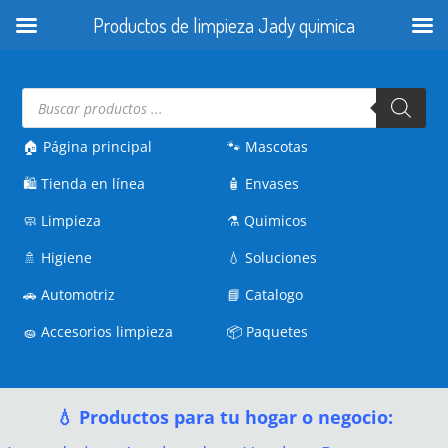
Productos de limpieza Jady quimica
Búsqueda
de
productos
🏠 Página principal
🐾
Mascotas
🛍️
Tienda en línea
🧴
Envases
🧼
Limpieza
⚗️
Quimicos
🚿
Higiene
💧
Soluciones
🚗
Automotriz
📘
Catalogo
🧽
Accesorios limpieza
📦
Paquetes
💧 Productos para tu hogar o negocio: