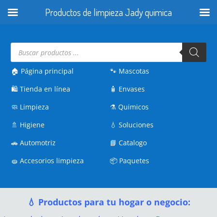
Productos de limpieza Jady quimica
Búsqueda
de
productos
🏠 Página principal
🐾
Mascotas
🛍️
Tienda en línea
🧴
Envases
🧼
Limpieza
⚗️
Quimicos
🚿
Higiene
💧
Soluciones
🚗
Automotriz
📘
Catalogo
🧽
Accesorios limpieza
📦
Paquetes
💧 Productos para tu hogar o negocio: