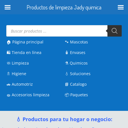
Productos de limpieza Jady quimica
Búsqueda
de
productos
🏠 Página principal
🐾
Mascotas
🛍️
Tienda en línea
🧴
Envases
🧼
Limpieza
⚗️
Quimicos
🚿
Higiene
💧
Soluciones
🚗
Automotriz
📘
Catalogo
🧽
Accesorios limpieza
📦
Paquetes
💧 Productos para tu hogar o negocio: