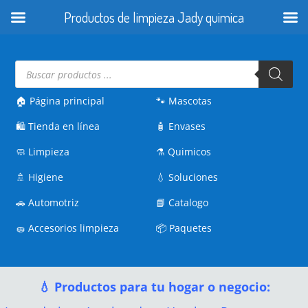
Productos de limpieza Jady quimica
Búsqueda
de
productos
🏠 Página principal
🐾
Mascotas
🛍️
Tienda en línea
🧴
Envases
🧼
Limpieza
⚗️
Quimicos
🚿
Higiene
💧
Soluciones
🚗
Automotriz
📘
Catalogo
🧽
Accesorios limpieza
📦
Paquetes
💧 Productos para tu hogar o negocio: