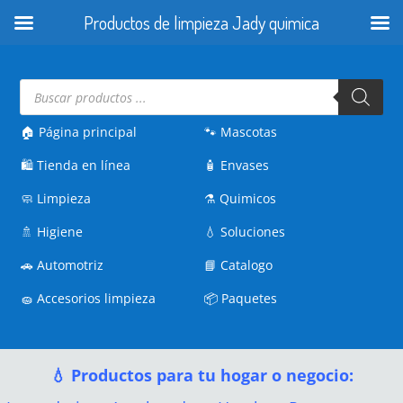
Productos de limpieza Jady quimica
Búsqueda
de
productos
🏠 Página principal
🐾
Mascotas
🛍️
Tienda en línea
🧴
Envases
🧼
Limpieza
⚗️
Quimicos
🚿
Higiene
💧
Soluciones
🚗
Automotriz
📘
Catalogo
🧽
Accesorios limpieza
📦
Paquetes
💧 Productos para tu hogar o negocio: