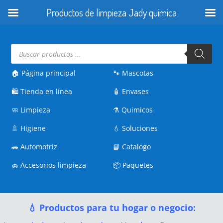
Productos de limpieza Jady quimica
Búsqueda
de
productos
🏠 Página principal
🐾
Mascotas
🛍️
Tienda en línea
🧴
Envases
🧼
Limpieza
⚗️
Quimicos
🚿
Higiene
💧
Soluciones
🚗
Automotriz
📘
Catalogo
🧽
Accesorios limpieza
📦
Paquetes
💧 Productos para tu hogar o negocio: