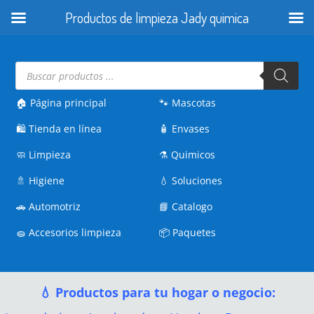
Productos de limpieza Jady quimica
Búsqueda
de
productos
🏠 Página principal
🐾
Mascotas
🛍️
Tienda en línea
🧴
Envases
🧼
Limpieza
⚗️
Quimicos
🚿
Higiene
💧
Soluciones
🚗
Automotriz
📘
Catalogo
🧽
Accesorios limpieza
📦
Paquetes
💧 Productos para tu hogar o negocio: