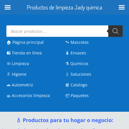
Productos de limpieza Jady quimica
Búsqueda
de
productos
🏠 Página principal
🐾
Mascotas
🛍️
Tienda en línea
🧴
Envases
🧼
Limpieza
⚗️
Quimicos
🚿
Higiene
💧
Soluciones
🚗
Automotriz
📘
Catalogo
🧽
Accesorios limpieza
📦
Paquetes
💧 Productos para tu hogar o negocio: