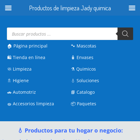
Productos de limpieza Jady quimica
Búsqueda
de
productos
🏠 Página principal
🐾
Mascotas
🛍️
Tienda en línea
🧴
Envases
🧼
Limpieza
⚗️
Quimicos
🚿
Higiene
💧
Soluciones
🚗
Automotriz
📘
Catalogo
🧽
Accesorios limpieza
📦
Paquetes
💧 Productos para tu hogar o negocio: