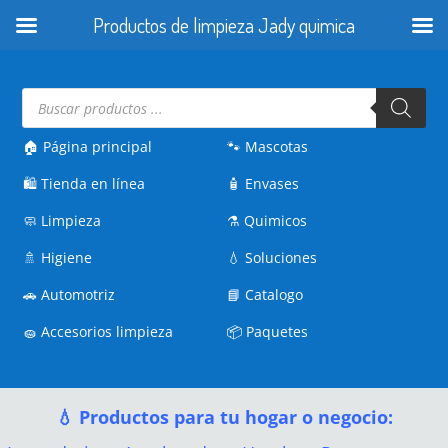
Productos de limpieza Jady quimica
Búsqueda
de
productos
🏠 Página principal
🐾
Mascotas
🛍️
Tienda en línea
🧴
Envases
🧼
Limpieza
⚗️
Quimicos
🚿
Higiene
💧
Soluciones
🚗
Automotriz
📘
Catalogo
🧽
Accesorios limpieza
📦
Paquetes
💧 Productos para tu hogar o negocio: