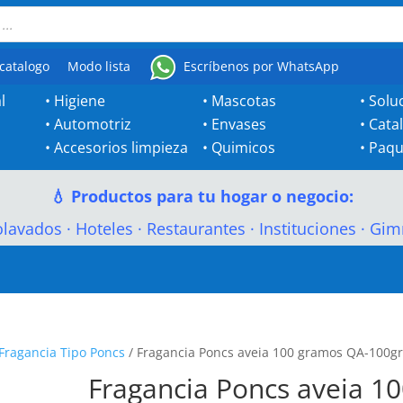
catalogo
Modo lista
Escríbenos por WhatsApp
l
•
Higiene
•
Mascotas
•
Solu
•
Automotriz
•
Envases
•
Cata
•
Accesorios limpieza
•
Quimicos
•
Paqu
💧 Productos para tu hogar o negocio:
olavados
·
Hoteles
·
Restaurantes
·
Instituciones
·
Gim
Fragancia Tipo Poncs
/ Fragancia Poncs aveia 100 gramos QA-100g
Fragancia Poncs aveia 1