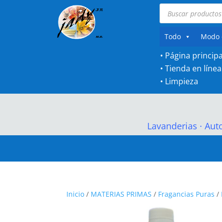
Búsqueda
de
productos
Todo
Modo 
• Página principa
•
Tienda en línea
•
Limpieza
Lavanderias
·
Aut
Inicio
/
MATERIAS PRIMAS
/
Fragancias Puras
/