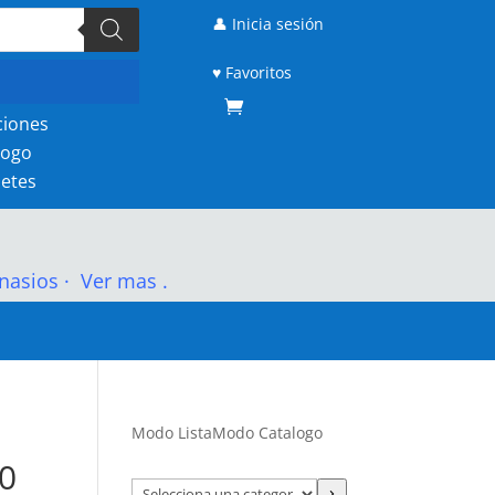
👤 Inicia sesión
♥ Favoritos
ciones
logo
etes
nasios
·
Ver mas .
r
Modo Lista
Modo Catalogo
00
Selecciona