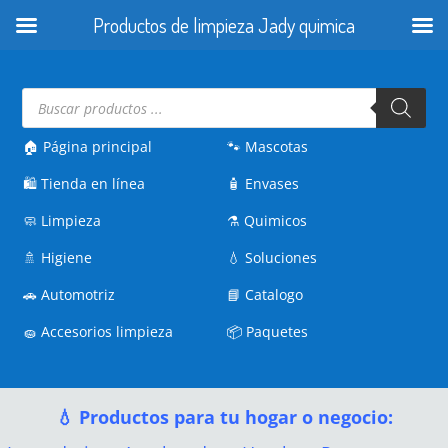
Productos de limpieza Jady quimica
Búsqueda
de
productos
🏠 Página principal
🐾
Mascotas
🛍️
Tienda en línea
🧴
Envases
🧼
Limpieza
⚗️
Quimicos
🚿
Higiene
💧
Soluciones
🚗
Automotriz
📘
Catalogo
🧽
Accesorios limpieza
📦
Paquetes
💧 Productos para tu hogar o negocio: