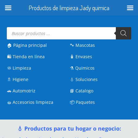
Productos de limpieza Jady quimica
Búsqueda
de
productos
🏠 Página principal
🐾
Mascotas
🛍️
Tienda en línea
🧴
Envases
🧼
Limpieza
⚗️
Quimicos
🚿
Higiene
💧
Soluciones
🚗
Automotriz
📘
Catalogo
🧽
Accesorios limpieza
📦
Paquetes
💧 Productos para tu hogar o negocio: