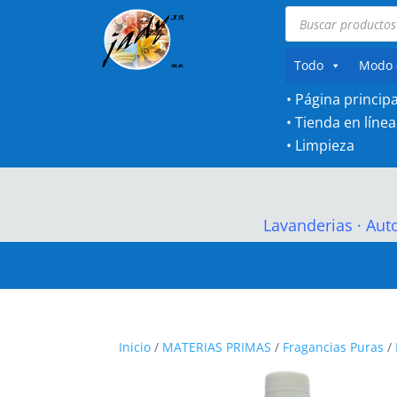
Búsqueda
de
productos
Todo
Modo 
• Página principa
•
Tienda en línea
•
Limpieza
Lavanderias
·
Aut
Inicio
/
MATERIAS PRIMAS
/
Fragancias Puras
/