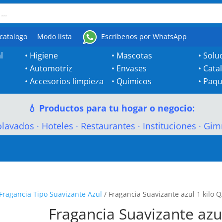
catalogo
Modo lista
Escríbenos por WhatsApp
l
•
Higiene
•
Mascotas
•
Solu
•
Automotriz
•
Envases
•
Cata
•
Accesorios limpieza
•
Quimicos
•
Paqu
💧 Productos para tu hogar o negocio:
olavados
·
Hoteles
·
Restaurantes
·
Instituciones
·
Gim
Fragancia Tipo Suavizante Azul
/ Fragancia Suavizante azul 1 kilo 
Fragancia Suavizante azu