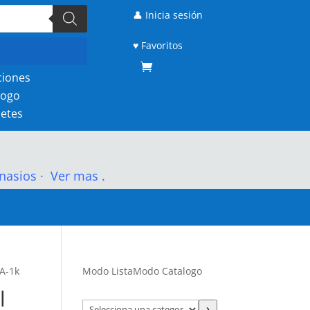
👤 Inicia sesión
♥ Favoritos
ciones
logo
etes
nasios
·
Ver mas .
QA-1k
Modo Lista
Modo Catalogo
l
Selecciona