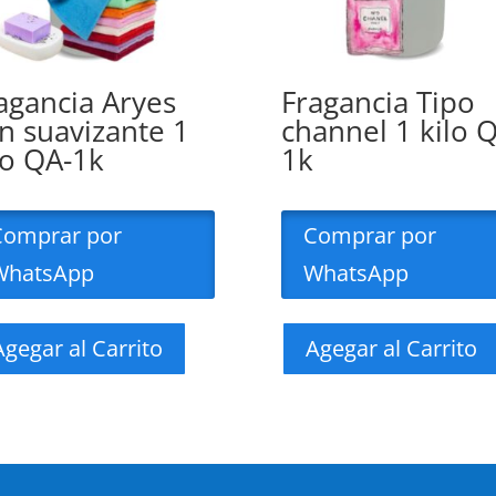
agancia Aryes
Fragancia Tipo
n suavizante 1
channel 1 kilo 
lo QA-1k
1k
Comprar por
Comprar por
WhatsApp
WhatsApp
Agegar al Carrito
Agegar al Carrito