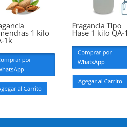
agancia
Fragancia Tipo
mendras 1 kilo
Hase 1 kilo QA-
-1k
Comprar por
Comprar por
WhatsApp
WhatsApp
Agegar al Carrito
Agegar al Carrito