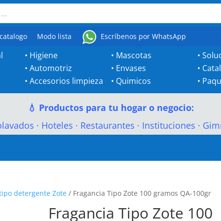
catalogo
Modo lista
Escríbenos por WhatsApp
l
•
Higiene
•
Mascotas
•
Solu
•
Automotriz
•
Envases
•
Cata
•
Accesorios limpieza
•
Quimicos
•
Paqu
💧 Productos para tu hogar o negocio:
olavados
·
Hoteles
·
Restaurantes
·
Instituciones
·
Gim
tipo detergente Zote
/ Fragancia Tipo Zote 100 gramos QA-100gr
Fragancia Tipo Zote 100