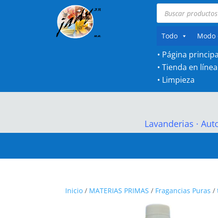
Búsqueda
de
productos
Todo
Modo 
• Página principa
•
Tienda en línea
•
Limpieza
Lavanderias
·
Aut
Inicio
/
MATERIAS PRIMAS
/
Fragancias Puras
/