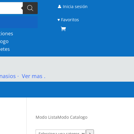
👤 Inicia sesión
♥ Favoritos
ciones
logo
etes
nasios
·
Ver mas .
Modo Lista
Modo Catalogo
Selecciona