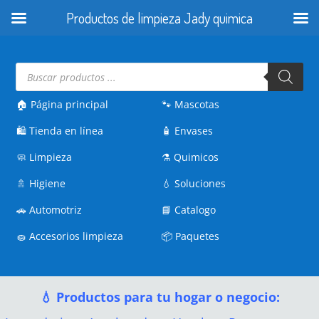
Productos de limpieza Jady quimica
Búsqueda
de
productos
🏠 Página principal
🐾
Mascotas
🛍️
Tienda en línea
🧴
Envases
🧼
Limpieza
⚗️
Quimicos
🚿
Higiene
💧
Soluciones
🚗
Automotriz
📘
Catalogo
🧽
Accesorios limpieza
📦
Paquetes
💧 Productos para tu hogar o negocio: