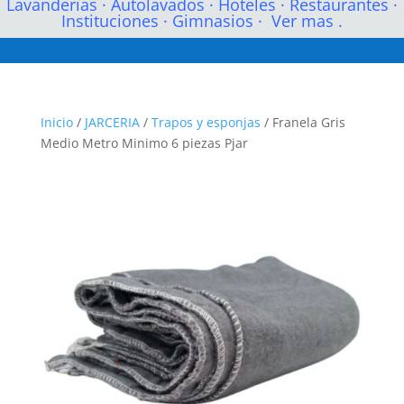
Lavanderias
·
Autolavados
·
Hoteles
·
Restaurantes
·
Instituciones
·
Gimnasios
·
Ver mas .
Inicio
/
JARCERIA
/
Trapos y esponjas
/ Franela Gris
Medio Metro Minimo 6 piezas Pjar