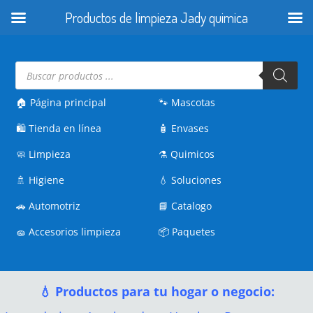
Productos de limpieza Jady quimica
Búsqueda
de
productos
🏠 Página principal
🐾
Mascotas
🛍️
Tienda en línea
🧴
Envases
🧼
Limpieza
⚗️
Quimicos
🚿
Higiene
💧
Soluciones
🚗
Automotriz
📘
Catalogo
🧽
Accesorios limpieza
📦
Paquetes
💧 Productos para tu hogar o negocio: