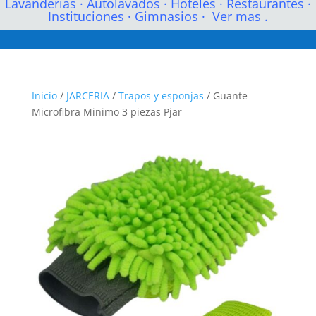
Lavanderias
·
Autolavados
·
Hoteles
·
Restaurantes
·
Instituciones
·
Gimnasios
·
Ver mas .
Inicio
/
JARCERIA
/
Trapos y esponjas
/ Guante
Microfibra Minimo 3 piezas Pjar