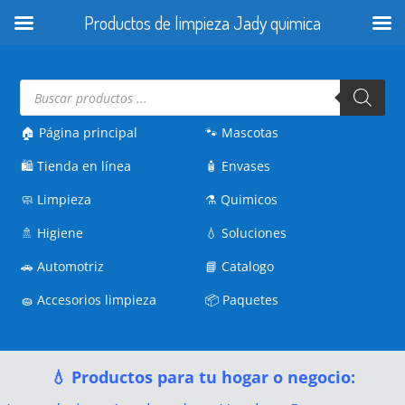
Productos de limpieza Jady quimica
Búsqueda
de
productos
🏠 Página principal
🐾
Mascotas
🛍️
Tienda en línea
🧴
Envases
🧼
Limpieza
⚗️
Quimicos
🚿
Higiene
💧
Soluciones
🚗
Automotriz
📘
Catalogo
🧽
Accesorios limpieza
📦
Paquetes
💧 Productos para tu hogar o negocio: