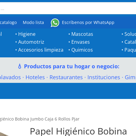
catalogo
Modo lista
Escríbenos por WhatsApp
l
•
Higiene
•
Mascotas
•
Solu
•
Automotriz
•
Envases
•
Cata
•
Accesorios limpieza
•
Quimicos
•
Paqu
💧 Productos para tu hogar o negocio:
olavados
·
Hoteles
·
Restaurantes
·
Instituciones
·
Gim
giénico Bobina Jumbo Caja 6 Rollos Pjar
Papel Higiénico Bobina