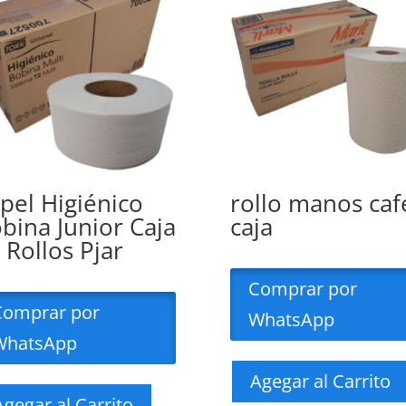
pel Higiénico
rollo manos caf
bina Junior Caja
caja
 Rollos Pjar
Comprar por
Comprar por
WhatsApp
WhatsApp
Agegar al Carrito
Agegar al Carrito