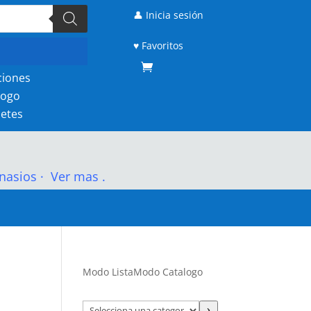
👤 Inicia sesión
♥ Favoritos
ciones
logo
etes
nasios
·
Ver mas .
Modo Lista
Modo Catalogo
Selecciona