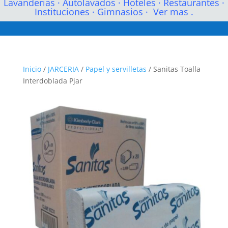
Lavanderias
·
Autolavados
·
Hoteles
·
Restaurantes
·
Instituciones
·
Gimnasios
·
Ver mas .
Inicio
/
JARCERIA
/
Papel y servilletas
/ Sanitas Toalla
Interdoblada Pjar