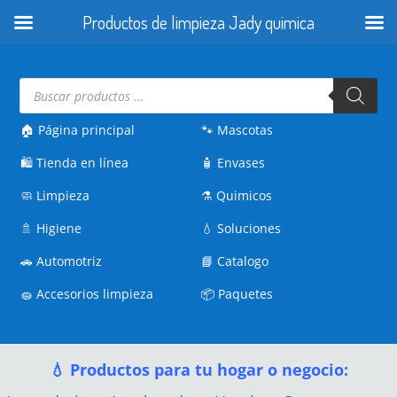
Productos de limpieza Jady quimica
Búsqueda
de
productos
🏠 Página principal
🐾
Mascotas
🛍️
Tienda en línea
🧴
Envases
🧼
Limpieza
⚗️
Quimicos
🚿
Higiene
💧
Soluciones
🚗
Automotriz
📘
Catalogo
🧽
Accesorios limpieza
📦
Paquetes
💧 Productos para tu hogar o negocio: