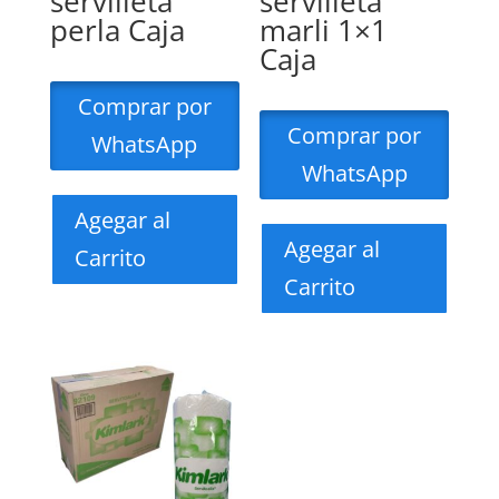
servilleta
servilleta
perla Caja
marli 1×1
Caja
Comprar por
Comprar por
WhatsApp
WhatsApp
Agegar al
Agegar al
Carrito
Carrito