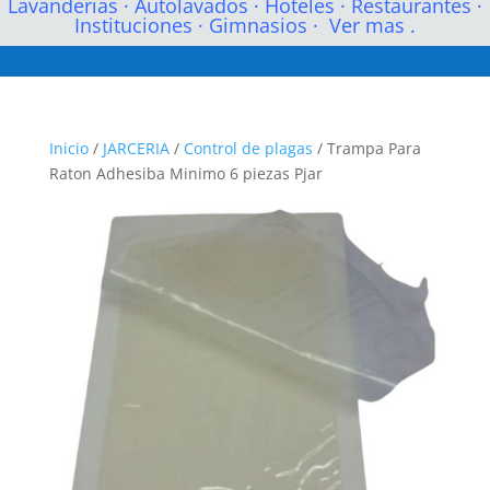
Lavanderias
·
Autolavados
·
Hoteles
·
Restaurantes
·
Instituciones
·
Gimnasios
·
Ver mas .
Inicio
/
JARCERIA
/
Control de plagas
/ Trampa Para
Raton Adhesiba Minimo 6 piezas Pjar