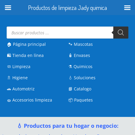
Productos de limpieza Jady quimica
Búsqueda
de
productos
🏠 Página principal
🐾
Mascotas
🛍️
Tienda en línea
🧴
Envases
🧼
Limpieza
⚗️
Quimicos
🚿
Higiene
💧
Soluciones
🚗
Automotriz
📘
Catalogo
🧽
Accesorios limpieza
📦
Paquetes
💧 Productos para tu hogar o negocio: