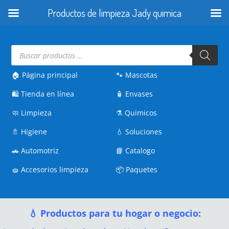
Productos de limpieza Jady quimica
Búsqueda
de
productos
🏠 Página principal
🐾
Mascotas
🛍️
Tienda en línea
🧴
Envases
🧼
Limpieza
⚗️
Quimicos
🚿
Higiene
💧
Soluciones
🚗
Automotriz
📘
Catalogo
🧽
Accesorios limpieza
📦
Paquetes
💧 Productos para tu hogar o negocio: