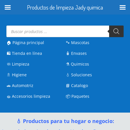
Productos de limpieza Jady quimica
Búsqueda
de
productos
🏠 Página principal
🐾
Mascotas
🛍️
Tienda en línea
🧴
Envases
🧼
Limpieza
⚗️
Quimicos
🚿
Higiene
💧
Soluciones
🚗
Automotriz
📘
Catalogo
🧽
Accesorios limpieza
📦
Paquetes
💧 Productos para tu hogar o negocio: