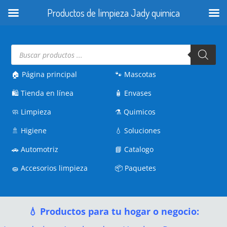
Productos de limpieza Jady quimica
Búsqueda
de
productos
🏠 Página principal
🐾
Mascotas
🛍️
Tienda en línea
🧴
Envases
🧼
Limpieza
⚗️
Quimicos
🚿
Higiene
💧
Soluciones
🚗
Automotriz
📘
Catalogo
🧽
Accesorios limpieza
📦
Paquetes
💧 Productos para tu hogar o negocio: