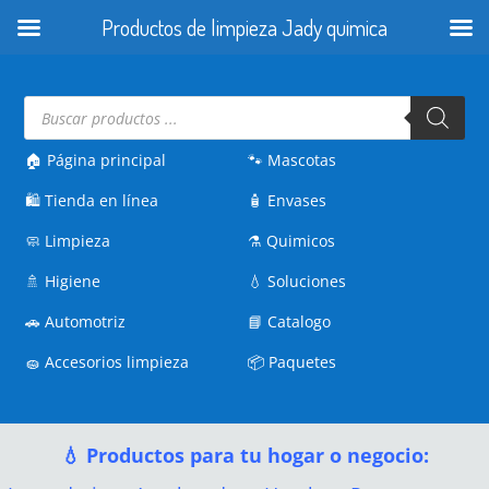
Productos de limpieza Jady quimica
Búsqueda
de
productos
🏠 Página principal
🐾
Mascotas
🛍️
Tienda en línea
🧴
Envases
🧼
Limpieza
⚗️
Quimicos
🚿
Higiene
💧
Soluciones
🚗
Automotriz
📘
Catalogo
🧽
Accesorios limpieza
📦
Paquetes
💧 Productos para tu hogar o negocio: