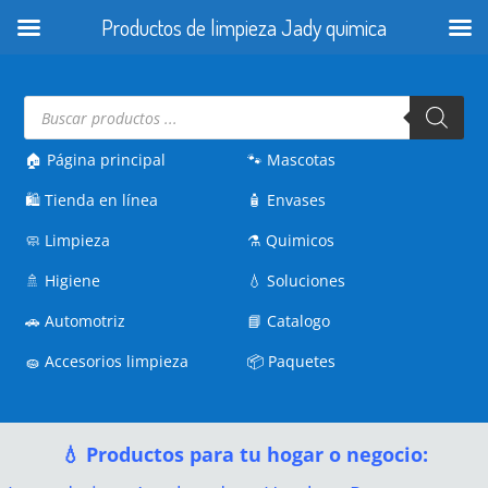
Productos de limpieza Jady quimica
Búsqueda
de
productos
🏠 Página principal
🐾
Mascotas
🛍️
Tienda en línea
🧴
Envases
🧼
Limpieza
⚗️
Quimicos
🚿
Higiene
💧
Soluciones
🚗
Automotriz
📘
Catalogo
🧽
Accesorios limpieza
📦
Paquetes
💧 Productos para tu hogar o negocio: