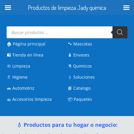
Productos de limpieza Jady quimica
Búsqueda
de
productos
🏠 Página principal
🐾
Mascotas
🛍️
Tienda en línea
🧴
Envases
🧼
Limpieza
⚗️
Quimicos
🚿
Higiene
💧
Soluciones
🚗
Automotriz
📘
Catalogo
🧽
Accesorios limpieza
📦
Paquetes
💧 Productos para tu hogar o negocio: