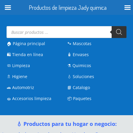
Productos de limpieza Jady quimica
Búsqueda
de
productos
🏠 Página principal
🐾
Mascotas
🛍️
Tienda en línea
🧴
Envases
🧼
Limpieza
⚗️
Quimicos
🚿
Higiene
💧
Soluciones
🚗
Automotriz
📘
Catalogo
🧽
Accesorios limpieza
📦
Paquetes
💧 Productos para tu hogar o negocio: