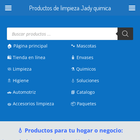
Productos de limpieza Jady quimica
Búsqueda
de
productos
🏠 Página principal
🐾
Mascotas
🛍️
Tienda en línea
🧴
Envases
🧼
Limpieza
⚗️
Quimicos
🚿
Higiene
💧
Soluciones
🚗
Automotriz
📘
Catalogo
🧽
Accesorios limpieza
📦
Paquetes
💧 Productos para tu hogar o negocio: