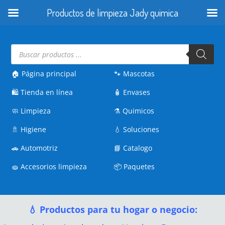
Productos de limpieza Jady quimica
Búsqueda
de
productos
🏠 Página principal
🐾
Mascotas
🛍️
Tienda en línea
🧴
Envases
🧼
Limpieza
⚗️
Quimicos
🚿
Higiene
💧
Soluciones
🚗
Automotriz
📘
Catalogo
🧽
Accesorios limpieza
📦
Paquetes
💧 Productos para tu hogar o negocio: