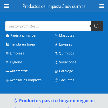
Productos de limpieza Jady quimica
Búsqueda
de
productos
🏠 Página principal
🐾
Mascotas
🛍️
Tienda en línea
🧴
Envases
🧼
Limpieza
⚗️
Quimicos
🚿
Higiene
💧
Soluciones
🚗
Automotriz
📘
Catalogo
🧽
Accesorios limpieza
📦
Paquetes
💧 Productos para tu hogar o negocio: