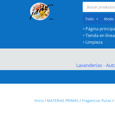
Búsqueda
de
productos
Todo
Modo 
• Página principa
•
Tienda en línea
•
Limpieza
Lavanderias
·
Aut
Inicio
/
MATERIAS PRIMAS
/
Fragancias Puras
/