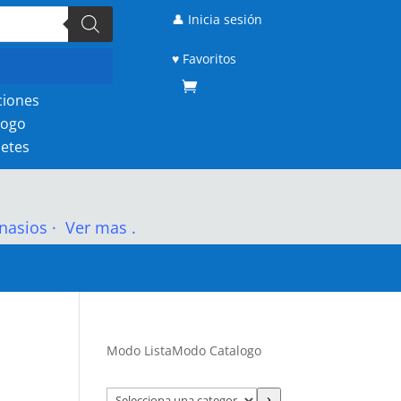
👤 Inicia sesión
♥ Favoritos
ciones
logo
etes
nasios
·
Ver mas .
Modo Lista
Modo Catalogo
Selecciona