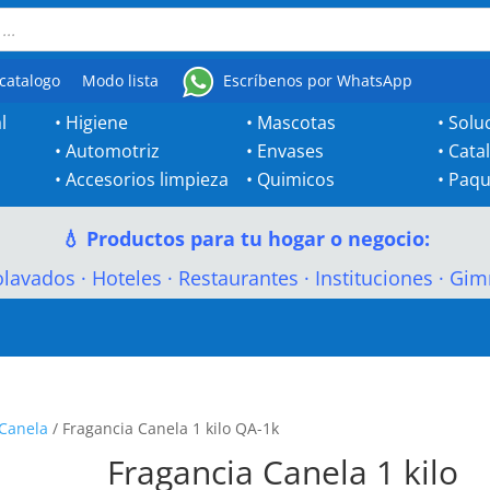
catalogo
Modo lista
Escríbenos por WhatsApp
l
•
Higiene
•
Mascotas
•
Solu
•
Automotriz
•
Envases
•
Cata
•
Accesorios limpieza
•
Quimicos
•
Paqu
💧 Productos para tu hogar o negocio:
olavados
·
Hoteles
·
Restaurantes
·
Instituciones
·
Gim
Canela
/ Fragancia Canela 1 kilo QA-1k
Fragancia Canela 1 kilo