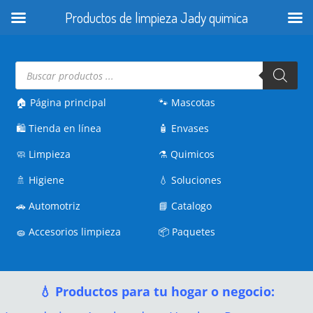
Productos de limpieza Jady quimica
Búsqueda
de
productos
🏠 Página principal
🐾
Mascotas
🛍️
Tienda en línea
🧴
Envases
🧼
Limpieza
⚗️
Quimicos
🚿
Higiene
💧
Soluciones
🚗
Automotriz
📘
Catalogo
🧽
Accesorios limpieza
📦
Paquetes
💧 Productos para tu hogar o negocio: