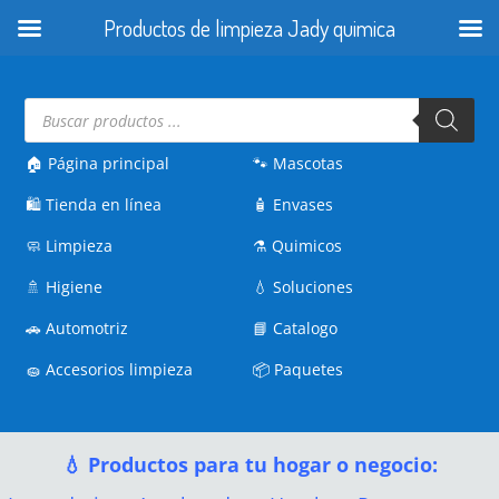
Productos de limpieza Jady quimica
Búsqueda
de
productos
🏠 Página principal
🐾
Mascotas
🛍️
Tienda en línea
🧴
Envases
🧼
Limpieza
⚗️
Quimicos
🚿
Higiene
💧
Soluciones
🚗
Automotriz
📘
Catalogo
🧽
Accesorios limpieza
📦
Paquetes
💧 Productos para tu hogar o negocio: